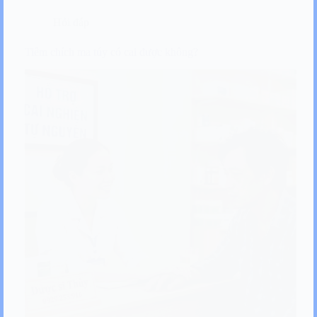
Hỏi đáp
Tiêm chích ma túy có cai được không?