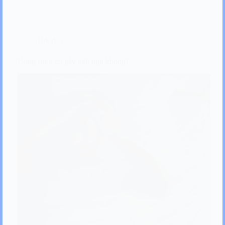
Hỏi đáp
Uống rượu có gây mất ngủ không?