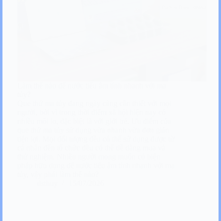
Làm thế nào để nước tiểu âm tính nhanh với ma
túy?
Que thử ma túy đang ngày càng cần thiết với mọi
người, bởi vì trong thời điểm xã hội hiện nay có
nhiều mối lo, đặc biệt là với giới trẻ. Ưu điểm của
que thử ma túy sử dụng vừa nhanh vừa đơn giản
tiện lợi. Mọi đối tượng đều có thể sử dụng được từ
cá nhân đến tổ chức đều có thể dễ dàng mua và
thử nghiệm. Nhiều người mong muốn có biện
pháp hữu dụng để nước tiểu âm tính nhanh với ma
túy, vậy phải làm thế nào?
dsthuy
15/07/2026