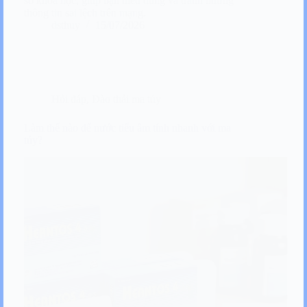
sở khoa học, giúp bạn hiểu đúng và tránh những
thông tin sai lệch trên mạng.
dsthuy
15/07/2026
Hỏi đáp
,
Đào thải ma túy
Làm thế nào để nước tiểu âm tính nhanh với ma
túy?