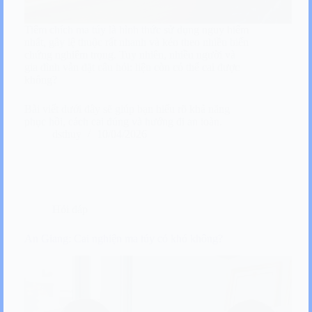
Tiêm chích ma túy là hình thức sử dụng nguy hiểm
nhất, gây lệ thuộc rất nhanh và kéo theo nhiều biến
chứng nghiêm trọng. Tuy nhiên, nhiều người và
gia đình vẫn đặt câu hỏi: liệu còn có thể cai được
không?
Bài viết dưới đây sẽ giúp bạn hiểu rõ khả năng
phục hồi, cách cai đúng và hướng đi an toàn.
dsthuy
10/04/2026
Hỏi đáp
An Giang: Cai nghiện ma túy có khó không?