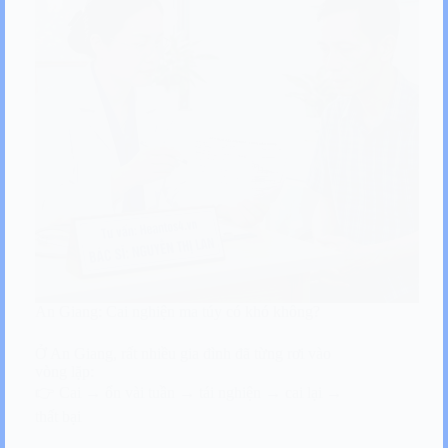
An Giang: Cai nghiện ma túy có khó không?
Ở An Giang, rất nhiều gia đình đã từng rơi vào
vòng lặp:
👉 Cai → ổn vài tuần → tái nghiện → cai lại →
thất bại