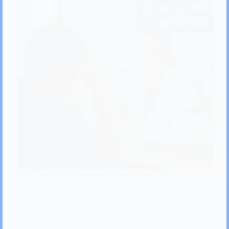
Nhiều người lo lắng rằng việc dùng thuốc tránh
thai có thể ảnh hưởng đến kết quả xét nghiệm ma
túy. Đây là một hiểu lầm khá phổ biến, đặc biệt với
những ai sắp phải kiểm tra sức khỏe, xét nghiệm
định kỳ hoặc liên quan đến pháp lý.
Bài viết dưới đây sẽ giải thích rõ ràng, dựa trên cơ