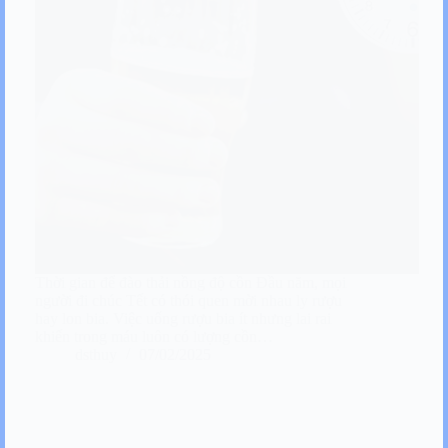
Thời gian để đào thải nồng độ cồn Đầu năm, mọi
người đi chúc Tết có thói quen mời nhau ly rượu
hay lon bia. Việc uống rượu bia ít nhưng lai rai
khiến trong máu luôn có lượng cồn…
dsthuy
07/02/2025