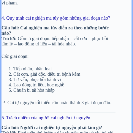
vi phạm.
4. Quy trình cai nghiện ma túy gồm những giai đoạn nào?
Câu hỏi: Cai nghiện ma túy diễn ra theo những bước
nào?
Trả lời:
Gồm 5 giai đoạn: tiếp nhận – cắt cơn – phục hồi
tâm lý – lao động trị liệu – tái hòa nhập.
Các giai đoạn:
Tiếp nhận, phân loại
Cắt cơn, giải độc, điều trị bệnh kèm
Tư vấn, phục hồi hành vi
Lao động trị liệu, học nghề
Chuẩn bị tái hòa nhập
📌 Cai tự nguyện tối thiểu cần hoàn thành 3 giai đoạn đầu.
5. Trách nhiệm của người cai nghiện tự nguyện
Câu hỏi: Người cai nghiện tự nguyện phải làm gì?
Trả lời:
Phải tuân thủ hướng dẫn chuyên môn và chi trả chi