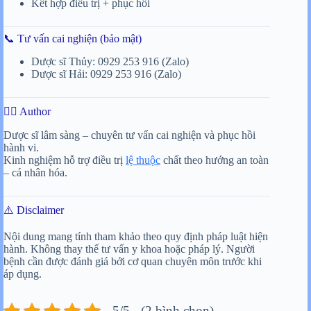
Kết hợp điều trị + phục hồi
📞 Tư vấn cai nghiện (bảo mật)
Dược sĩ Thủy: 0929 253 916 (Zalo)
Dược sĩ Hải: 0929 253 916 (Zalo)
👨‍⚕️ Author
Dược sĩ lâm sàng – chuyên tư vấn cai nghiện và phục hồi
hành vi.
Kinh nghiệm hỗ trợ điều trị
lệ thuộc
chất theo hướng an toàn
– cá nhân hóa.
⚠️ Disclaimer
Nội dung mang tính tham khảo theo quy định pháp luật hiện
hành. Không thay thế tư vấn y khoa hoặc pháp lý. Người
bệnh cần được đánh giá bởi cơ quan chuyên môn trước khi
áp dụng.
5/5 - (2 bình chọn)