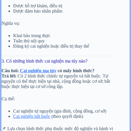
Được hỗ trợ khám, điều trị
Được đảm bảo nhân phẩm
Nghĩa vụ:
Khai báo trung thực
Tuân thủ nội quy
Đăng ký cai nghiện hoặc điều trị thay thế
3. Có những hình thức cai nghiện ma túy nào?
Câu hỏi:
Cai nghiện ma túy
có mấy hình thức?
Trả lời:
Có 2 hình thức chính: tự nguyện và bắt buộc. Tự
nguyện có thể thực hiện tại nhà, cộng đồng hoặc cơ sở; bắt
buộc thực hiện tại cơ sở công lập.
Cụ thể:
Cai nghiện tự nguyện (gia đình, cộng đồng, cơ sở)
Cai nghiện bắt buộc
(theo quyết định)
📌 Lựa chọn hình thức phụ thuộc mức độ nghiện và hành vi