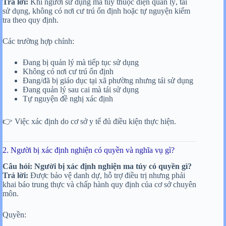
Trả lời:
Khi người sử dụng ma túy thuộc diện quản lý, tái
sử dụng, không có nơi cư trú ổn định hoặc tự nguyện kiểm
tra theo quy định.
Các trường hợp chính:
Đang bị quản lý mà tiếp tục sử dụng
Không có nơi cư trú ổn định
Đang/đã bị giáo dục tại xã phường nhưng tái sử dụng
Đang quản lý sau cai mà tái sử dụng
Tự nguyện đề nghị xác định
👉 Việc xác định do cơ sở y tế đủ điều kiện thực hiện.
2. Người bị xác định nghiện có quyền và nghĩa vụ gì?
Câu hỏi: Người bị xác định nghiện ma túy có quyền gì?
Trả lời:
Được bảo vệ danh dự, hỗ trợ điều trị nhưng phải
khai báo trung thực và chấp hành quy định của cơ sở chuyên
môn.
Quyền: