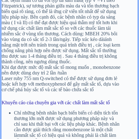
Các bệnh nhân có da với typ da sẫm màu( typ V –VI theo
Fitzpatrick), sự tương phản giữa màu da và tổn thương bạch
biến quá rõ ràng, có thể là ứng cử viên tốt nhất để sử dụng
liệu pháp này. Bên cạnh đó, các bệnh nhân có typ da sáng
màu ( I và II) có thể đạt được hiệu quả thẫm mỹ tốt hơn khi
sử dụng các chất làm mất sắc tố so với các thuốc làm tái
nhiễm sắc ở vùng tổn thương. Cách dùng: MBEH 20% bôi
vào vùng da có sắc tố 2-3 lần/ngày. Tiếp xúc kéo dàiánh
nắng mặt trời nên tránh trong quá trình điều trị , các loại kem
chống nắng phù hợp nên được sử dụng. Mất sắc tố thường
thu được sau 1-4 tháng điều trị . Sau 4 tháng điều trị không
thành công, nên ngưng dùng thuốc.
Khi đạt được mức độ mất sắc tố mong muốn , monobenzone
nên được dùng duy trì 2 lần /tuần
Laser ruby 755 nm Q-switched có thể được sử dụng đơn lẻ
hoặc kết hợp với methoxyphenol để gây mất sắc tố, dựa vào
cơ chế phá hủy sắc tố và các tế bào chứa sắc tố
Khuyến cáo của chuyên gia với các chất làm mất sắc tố
Chỉ những bệnh nhân bạch biến biến có diện tích tổn
thương lớn mới được sử dụng phương pháp này và
chỉ sau khi thất bại với các liệu pháp khác. Bệnh nhân
cần được giải thích rằng monobenzone là một chất
làmmất sắc tố có hiệu quả và không phải là chất làm