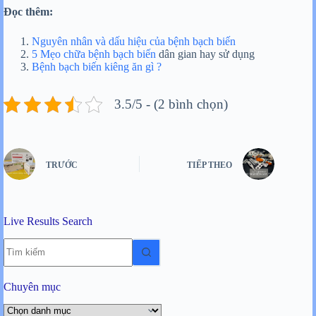
Đọc thêm:
Nguyên nhân và dấu hiệu của bệnh bạch biến
5 Mẹo chữa bệnh bạch biến
dân gian hay sử dụng
Bệnh bạch biến kiêng ăn gì ?
3.5/5 - (2 bình chọn)
TRƯỚC
TIẾP THEO
Live Results Search
Không
có
kết
quả
Chuyên mục
Chuyên