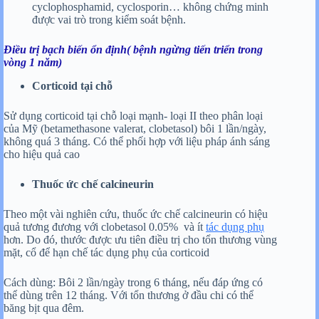
cyclophosphamid, cyclosporin… không chứng minh
được vai trò trong kiểm soát bệnh.
Điều trị bạch biến ổn định( bệnh ngừng tiến triển trong
vòng 1 năm)
Corticoid tại chỗ
Sử dụng corticoid tại chỗ loại mạnh- loại II theo phân loại
của Mỹ (betamethasone valerat, clobetasol) bôi 1 lần/ngày,
không quá 3 tháng. Có thể phối hợp với liệu pháp ánh sáng
cho hiệu quả cao
Thuốc ức chế calcineurin
Theo một vài nghiên cứu, thuốc ức chế calcineurin có hiệu
quả tương đương với clobetasol 0.05% và ít
tác dụng phụ
hơn. Do đó, thước được ưu tiên điều trị cho tổn thương vùng
mặt, cổ để hạn chế tác dụng phụ của corticoid
Cách dùng: Bôi 2 lần/ngày trong 6 tháng, nếu đáp ứng có
thể dùng trên 12 tháng. Với tổn thương ở đầu chi có thể
băng bịt qua đêm.