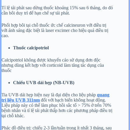
Tỉ lệ tái phát sau dừng thuốc khoảng 15% sau 6 tháng, do đó
cần bôi duy trì để hạn chế sự tái phát.
Phối hợp bôi tại chỗ thuốc ức chế calcineuron với điều trị
với ánh sáng đặc biệt là laser excimer cho hiệu quả điều trị
cao.
Thuốc calcipotriol
Calcipotriol không được khuyến cáo sử dụng đơn độc
nhưng dùng kết hợp với corticoid làm tăng tác dụng của
thuốc
Chiếu UVB dải hẹp (NB-UVB)
Tia UVB dải hẹp hiện nay là đại diện cho liệu pháp
quang
trị liệu UVB 311nm
đối với bạch biến không hoạt động.
Liệu pháp này có thể làm phục hồi sắc tố > 75% ở trên 70%
bệnh nhân và tỉ lệ tái phát thấp hơn các phương pháp điều trị
tại chỗ khác.
Phác đồ điều trị: chiếu 2-3 lần/tuần trong ít nhất 3 tháng, sau