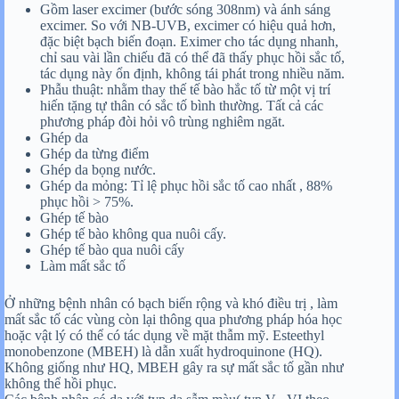
Gồm laser excimer (bước sóng 308nm) và ánh sáng
excimer. So với NB-UVB, excimer có hiệu quả hơn,
đặc biệt bạch biến đoạn. Eximer cho tác dụng nhanh,
chỉ sau vài lần chiếu đã có thể đã thấy phục hồi sắc tố,
tác dụng này ổn định, không tái phát trong nhiều năm.
Phẫu thuật: nhằm thay thế tế bào hắc tố từ một vị trí
hiến tặng tự thân có sắc tố bình thường. Tất cả các
phương pháp đòi hỏi vô trùng nghiêm ngăt.
Ghép da
Ghép da từng điểm
Ghép da bọng nước.
Ghép da mỏng: Tỉ lệ phục hồi sắc tố cao nhất , 88%
phục hồi > 75%.
Ghép tế bào
Ghép tế bào không qua nuôi cấy.
Ghép tế bào qua nuôi cấy
Làm mất sắc tố
Ở những bệnh nhân có bạch biến rộng và khó điều trị , làm
mất sắc tố các vùng còn lại thông qua phương pháp hóa học
hoặc vật lý có thể có tác dụng về mặt thẫm mỹ. Esteethyl
monobenzone (MBEH) là dẫn xuất hydroquinone (HQ).
Không giống như HQ, MBEH gây ra sự mất sắc tố gần như
không thể hồi phục.