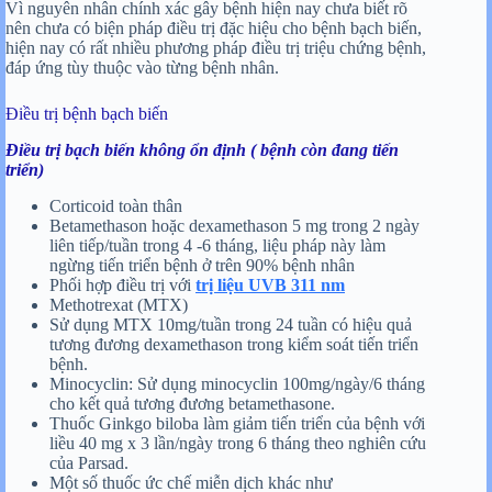
Vì nguyên nhân chính xác gây bệnh hiện nay chưa biết rõ
nên chưa có biện pháp điều trị đặc hiệu cho bệnh bạch biến,
hiện nay có rất nhiều phương pháp điều trị triệu chứng bệnh,
đáp ứng tùy thuộc vào từng bệnh nhân.
Điều trị bệnh bạch biến
Điều trị bạch biến không ổn định ( bệnh còn đang tiến
triển)
Corticoid toàn thân
Betamethason hoặc dexamethason 5 mg trong 2 ngày
liên tiếp/tuần trong 4 -6 tháng, liệu pháp này làm
ngừng tiến triển bệnh ở trên 90% bệnh nhân
Phối hợp điều trị với
trị liệu UVB 311 nm
Methotrexat (MTX)
Sử dụng MTX 10mg/tuần trong 24 tuần có hiệu quả
tương đương dexamethason trong kiểm soát tiến triển
bệnh.
Minocyclin: Sử dụng minocyclin 100mg/ngày/6 tháng
cho kết quả tương đương betamethasone.
Thuốc Ginkgo biloba làm giảm tiến triển của bệnh với
liều 40 mg x 3 lần/ngày trong 6 tháng theo nghiên cứu
của Parsad.
Một số thuốc ức chế miễn dịch khác như