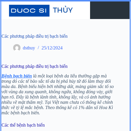
Chuyển
đến
phần
nội
dung
Các phương pháp điều trị bạch biến
dsthuy
25/12/2024
Các phương pháp điều trị bạch biến
Bệnh bạch biến
là một loại bệnh da liễu thường gặp mà
trong đó các tế bào sắc tố da bị phá hủy từ đó làm thay đổi
màu da. Bệnh biểu hiện bởi những dát, mảng giảm sắc tố so
với vùng da xung quanh, không ngứa, không đóng vảy, giới
hạn rõ. Đây là bệnh lành tính, không lây, và có ảnh hưởng
nhiều về mặt thẩm mỹ. Tại Việt nam chưa có thống kê chính
thức về tỷ lệ mắc bệnh. Theo thống kê có 1% dân số Hoa Kì
mắc bệnh bạch biến.
Các thể bệnh bạch biến