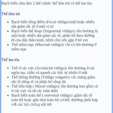
Bạch biến chia làm 2 thể chính: thể khu trú và thể lan tỏa
Thể khu trú
Bạch biến từng điểm (Focal vitiligo):một hoặc nhiều
dát giảm sắc tố ở một vị trí
Bạch biến thể đoạn (Segmental vitiligo): tổn thương là
một hoặc nhiều dát giảm sắc tố, phân bố theo đường
đi của dây thần kinh, bệnh chủ yếu gặp ở trẻ em
Thể niêm mạc (Mucosal vitiligo): chỉ có tổn thương ở
niêm mạc
Thể lan tỏa
Thể ở các cực (Acrofacial vitiligo): tổn thương ở các
ngón tay, chân và quanh các hốc tự nhiên ở măt
Thể thông thường (Vitiligo vulgaris): các mảng giảm
sắc tố riêng rẽ và phân bố rộng rãi
Thể hỗn hợp ( Mixed vitiligo): tổn thương bao gồm cả
ở các cực và rải rác toàn thân
Bạch biến toàn thể ( universal vitiligo): giảm sắc tố
toàn bộ hoặc gần như toàn bộ cơ thể, thường phối hợp
với các
hội chứng
nội tiết