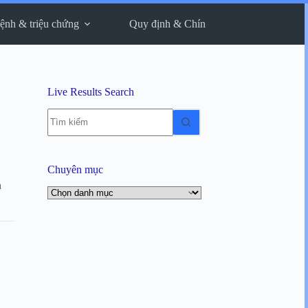
ệnh & triệu chứng
Quy định & Chính sách
Thông tin liê
Live Results Search
Không
có
kết
quả
Chuyên mục
n
Chuyên
mục