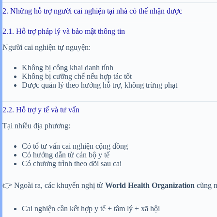
2. Những hỗ trợ người cai nghiện tại nhà có thể nhận được
2.1. Hỗ trợ pháp lý và bảo mật thông tin
Người cai nghiện tự nguyện:
Không bị công khai danh tính
Không bị cưỡng chế nếu hợp tác tốt
Được quản lý theo hướng hỗ trợ, không trừng phạt
2.2. Hỗ trợ y tế và tư vấn
Tại nhiều địa phương:
Có tổ tư vấn cai nghiện cộng đồng
Có hướng dẫn từ cán bộ y tế
Có chương trình theo dõi sau cai
👉 Ngoài ra, các khuyến nghị từ
World Health Organization
cũng n
Cai nghiện cần kết hợp y tế + tâm lý + xã hội