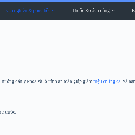
Cai nghiện & phục hồi
Thuốc & cách dùng
B
, hướng dẫn y khoa và lộ trình an toàn giúp giảm
triệu chứng cai
và hạ
hư trước.