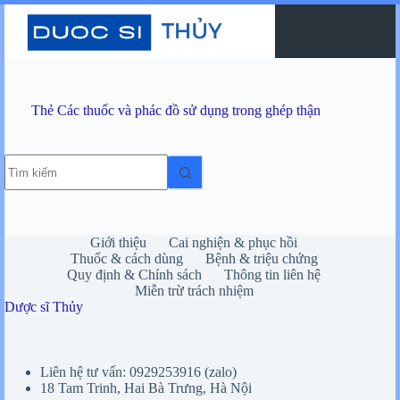
Chuyển
đến
phần
nội
dung
Thẻ
Các thuốc và phác đồ sử dụng trong ghép thận
Không
có
kết
quả
Giới thiệu
Cai nghiện & phục hồi
Thuốc & cách dùng
Bệnh & triệu chứng
Quy định & Chính sách
Thông tin liên hệ
Miễn trừ trách nhiệm
Dược sĩ Thủy
Liên hệ tư vấn: 0929253916 (zalo)
18 Tam Trinh, Hai Bà Trưng, Hà Nội