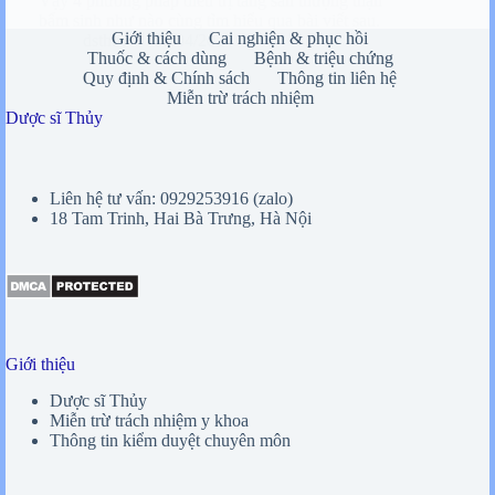
Vậy 4 phương pháp điều trị tăng sản thượng thận
bẩm sinh như nào cùng tìm hiểu qua bài viết sau.
Giới thiệu
Cai nghiện & phục hồi
dsthuy
15/04/2024
Thuốc & cách dùng
Bệnh & triệu chứng
Quy định & Chính sách
Thông tin liên hệ
Miễn trừ trách nhiệm
Dược sĩ Thủy
Liên hệ tư vấn: 0929253916 (zalo)
18 Tam Trinh, Hai Bà Trưng, Hà Nội
Giới thiệu
Dược sĩ Thủy
Miễn trừ trách nhiệm y khoa
Thông tin kiểm duyệt chuyên môn