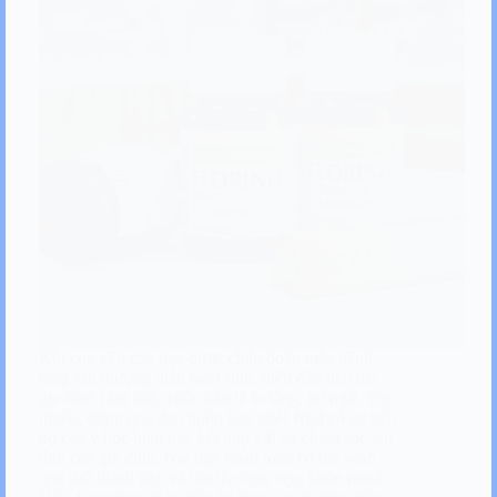
Khi con yêu của bạn được chẩn đoán mắc bệnh
tăng sản thượng thận bẩm sinh, điều đầu tiên mà
gia đình cảm thấy chắc hẳn là lo lắng, bỡ ngỡ. Tuy
nhiên, đừng quá đau buồn bạn nhé! Nhờ có sự tiến
bộ của y học hiện đại, kết hợp với sự chăm sóc tận
tình của gia đình, con bạn hoàn toàn có thể vượt
qua thử thách này và lớn lên trọn vẹn, khỏe mạnh.