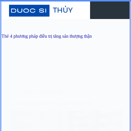
Chuyển
đến
phần
nội
dung
Thẻ
4 phương pháp điều trị tăng sản thượng thận
Tăng sản thượng thận
4 phương pháp điều trị tăng sản thượng thận