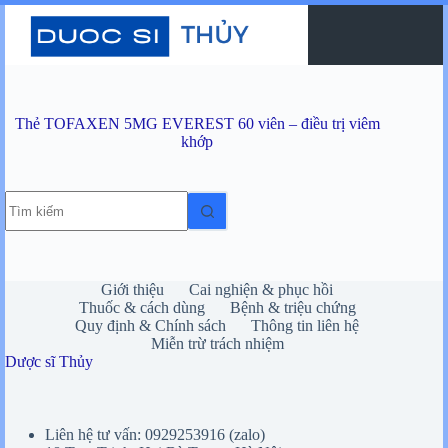
Chuyển
đến
phần
nội
dung
Thẻ
TOFAXEN 5MG EVEREST 60 viên – điều trị viêm
khớp
Không
có
kết
quả
Giới thiệu
Cai nghiện & phục hồi
Thuốc & cách dùng
Bệnh & triệu chứng
Quy định & Chính sách
Thông tin liên hệ
Miễn trừ trách nhiệm
Dược sĩ Thủy
Liên hệ tư vấn: 0929253916 (zalo)