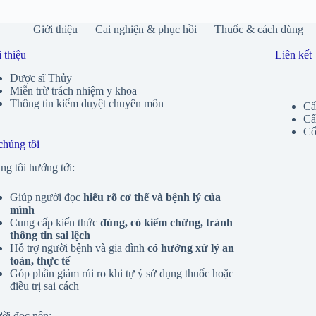
Giới thiệu
Cai nghiện & phục hồi
Thuốc & cách dùng
 thiệu
Liên kết
Dược sĩ Thủy
Miễn trừ trách nhiệm y khoa
Thông tin kiểm duyệt chuyên môn
Cẩ
Cẩ
Cổ
chúng tôi
g tôi hướng tới:
Giúp người đọc
hiểu rõ cơ thể và bệnh lý của
mình
Cung cấp kiến thức
đúng, có kiểm chứng, tránh
thông tin sai lệch
Hỗ trợ người bệnh và gia đình
có hướng xử lý an
toàn, thực tế
Góp phần giảm rủi ro khi tự ý sử dụng thuốc hoặc
điều trị sai cách
ời đọc nên: