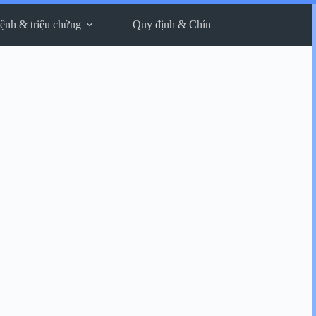
ệnh & triệu chứng
Quy định & Chính sách
Thông tin liê