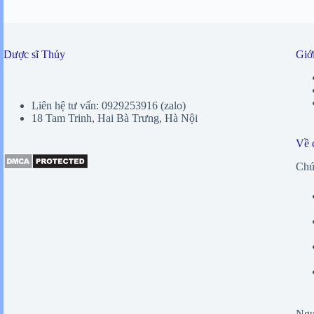
Dược sĩ Thủy
Giới
Liên hệ tư vấn: 0929253916 (zalo)
18 Tam Trinh, Hai Bà Trưng, Hà Nội
Về 
Chún
Ngư