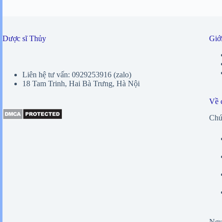
Dược sĩ Thủy
Giới
Liên hệ tư vấn: 0929253916 (zalo)
18 Tam Trinh, Hai Bà Trưng, Hà Nội
Về 
Chún
Ngư