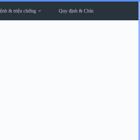
ệnh & triệu chứng
Quy định & Chính sách
Thông tin liê