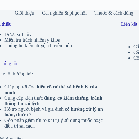
Giới thiệu
Cai nghiện & phục hồi
Thuốc & cách dùng
 thiệu
Liên kết
Dược sĩ Thủy
Miễn trừ trách nhiệm y khoa
Thông tin kiểm duyệt chuyên môn
Cẩ
Cẩ
Cổ
chúng tôi
g tôi hướng tới:
Giúp người đọc
hiểu rõ cơ thể và bệnh lý của
mình
Cung cấp kiến thức
đúng, có kiểm chứng, tránh
thông tin sai lệch
Hỗ trợ người bệnh và gia đình
có hướng xử lý an
toàn, thực tế
Góp phần giảm rủi ro khi tự ý sử dụng thuốc hoặc
điều trị sai cách
ời đọc nên: