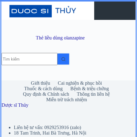
Chuyển
đến
phần
nội
dung
Thẻ
liều dùng olanzapine
Không
có
kết
quả
Giới thiệu
Cai nghiện & phục hồi
Thuốc & cách dùng
Bệnh & triệu chứng
Quy định & Chính sách
Thông tin liên hệ
Miễn trừ trách nhiệm
Dược sĩ Thủy
Liên hệ tư vấn: 0929253916 (zalo)
18 Tam Trinh, Hai Bà Trưng, Hà Nội