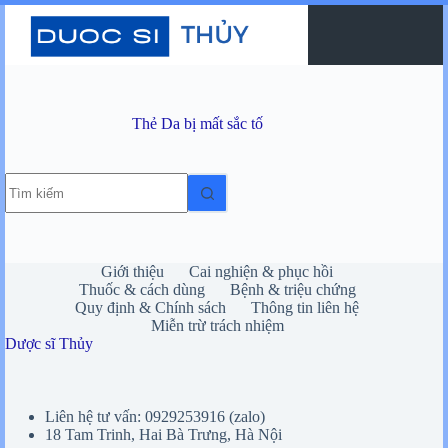
Chuyển
đến
phần
nội
dung
Thẻ
Da bị mất sắc tố
Không
có
kết
quả
Giới thiệu
Cai nghiện & phục hồi
Thuốc & cách dùng
Bệnh & triệu chứng
Quy định & Chính sách
Thông tin liên hệ
Miễn trừ trách nhiệm
Dược sĩ Thủy
Liên hệ tư vấn: 0929253916 (zalo)
18 Tam Trinh, Hai Bà Trưng, Hà Nội