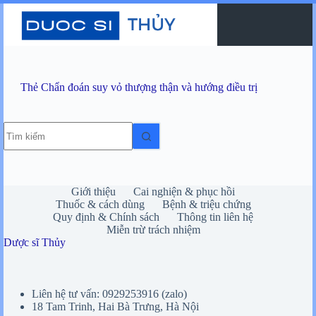
Chuyển
đến
phần
nội
dung
Thẻ
Chẩn đoán suy vỏ thượng thận và hướng điều trị
Không
có
kết
quả
Giới thiệu
Cai nghiện & phục hồi
Thuốc & cách dùng
Bệnh & triệu chứng
Quy định & Chính sách
Thông tin liên hệ
Miễn trừ trách nhiệm
Dược sĩ Thủy
Liên hệ tư vấn: 0929253916 (zalo)
18 Tam Trinh, Hai Bà Trưng, Hà Nội