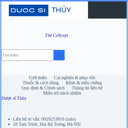
Chuyển
đến
phần
nội
dung
Thẻ
Cellcept
Không
có
kết
quả
Giới thiệu
Cai nghiện & phục hồi
Thuốc & cách dùng
Bệnh & triệu chứng
Quy định & Chính sách
Thông tin liên hệ
Miễn trừ trách nhiệm
Dược sĩ Thủy
Liên hệ tư vấn: 0929253916 (zalo)
18 Tam Trinh, Hai Bà Trưng, Hà Nội