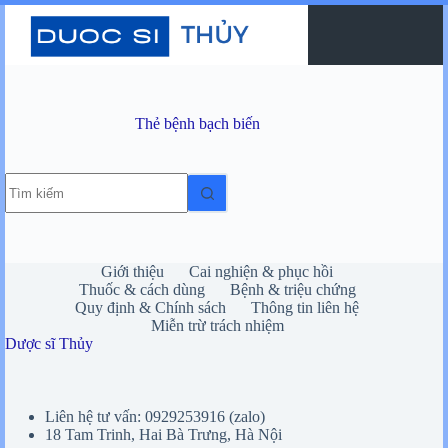
Chuyển
đến
phần
nội
dung
Thẻ
bệnh bạch biến
Không
có
kết
quả
Giới thiệu
Cai nghiện & phục hồi
Thuốc & cách dùng
Bệnh & triệu chứng
Quy định & Chính sách
Thông tin liên hệ
Miễn trừ trách nhiệm
Dược sĩ Thủy
Liên hệ tư vấn: 0929253916 (zalo)
18 Tam Trinh, Hai Bà Trưng, Hà Nội