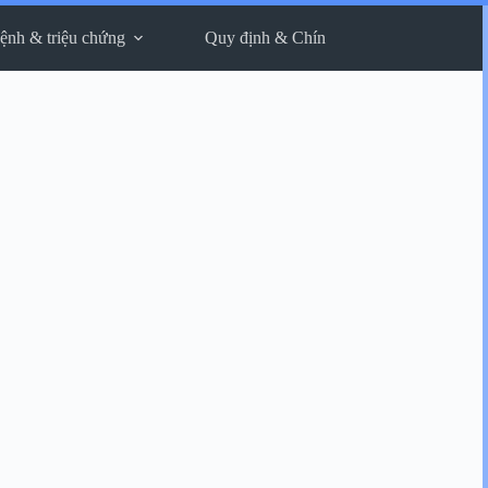
ệnh & triệu chứng
Quy định & Chính sách
Thông tin liê