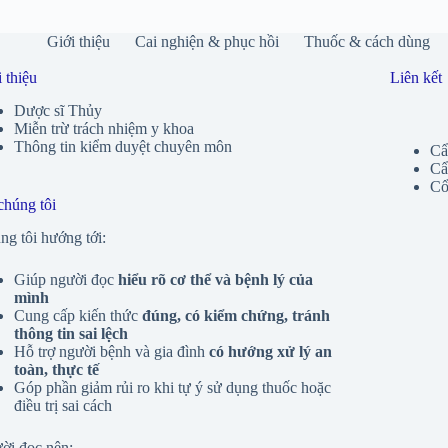
Giới thiệu
Cai nghiện & phục hồi
Thuốc & cách dùng
 thiệu
Liên kết
Dược sĩ Thủy
Miễn trừ trách nhiệm y khoa
Thông tin kiểm duyệt chuyên môn
Cẩ
Cẩ
Cổ
chúng tôi
g tôi hướng tới:
Giúp người đọc
hiểu rõ cơ thể và bệnh lý của
mình
Cung cấp kiến thức
đúng, có kiểm chứng, tránh
thông tin sai lệch
Hỗ trợ người bệnh và gia đình
có hướng xử lý an
toàn, thực tế
Góp phần giảm rủi ro khi tự ý sử dụng thuốc hoặc
điều trị sai cách
ời đọc nên: