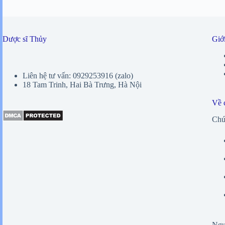
Dược sĩ Thủy
Giới
Liên hệ tư vấn: 0929253916 (zalo)
18 Tam Trinh, Hai Bà Trưng, Hà Nội
Về 
Chún
Ngư